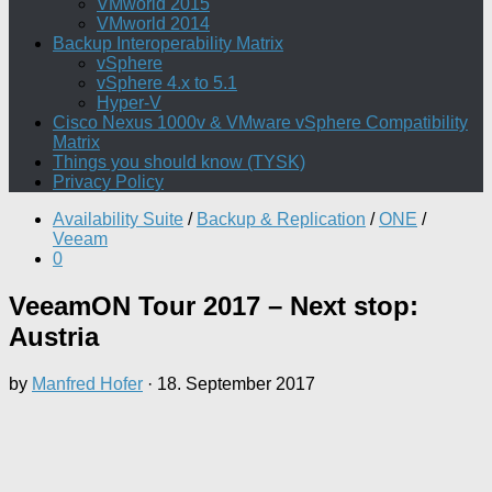
VMworld 2015
VMworld 2014
Backup Interoperability Matrix
vSphere
vSphere 4.x to 5.1
Hyper-V
Cisco Nexus 1000v & VMware vSphere Compatibility
Matrix
Things you should know (TYSK)
Privacy Policy
Availability Suite
/
Backup & Replication
/
ONE
/
Veeam
0
VeeamON Tour 2017 – Next stop:
Austria
by
Manfred Hofer
·
18. September 2017