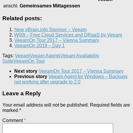
anschl.
Gemeinsames Mittagessen
Related posts:
New vBrain.info Sponsor – Veeam
W00t – Free Cloud Services and DRaaS by Veeam
VeeamOn Tour 2017 – Vienna Summary
VeeamOn 2019 – Day 1
Tags:
Veeam
Veeam Agents
Veeam Availability
Suite
VeeamOn Tour
Next story
VeeamOn Tour 2017 – Vienna Summary
Previous story
Veeam Agent for Windows – Backups
not working after upgrade to 2.0
Leave a Reply
Your email address will not be published.
Required fields are
marked
*
Comment
*