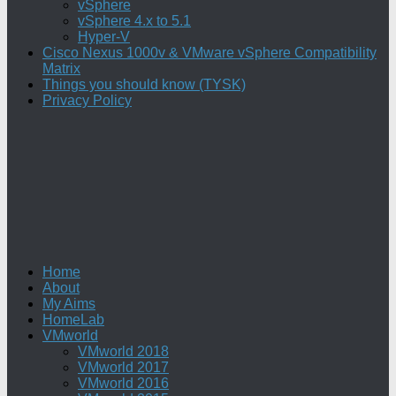
vSphere
vSphere 4.x to 5.1
Hyper-V
Cisco Nexus 1000v & VMware vSphere Compatibility
Matrix
Things you should know (TYSK)
Privacy Policy
Home
About
My Aims
HomeLab
VMworld
VMworld 2018
VMworld 2017
VMworld 2016