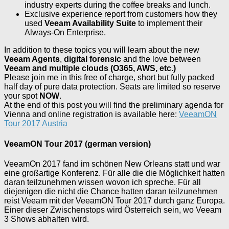
industry experts during the coffee breaks and lunch.
Exclusive experience report from customers how they
used
Veeam Availability Suite
to implement their
Always-On Enterprise.
In addition to these topics you will learn about the new
Veeam Agents
,
digital forensic
and the love between
Veeam and multiple clouds (O365, AWS, etc.)
Please join me in this free of charge, short but fully packed
half day of pure data protection. Seats are limited so reserve
your spot
NOW
.
At the end of this post you will find the preliminary agenda for
Vienna and online registration is available here:
VeeamON
Tour 2017 Austria
VeeamON Tour 2017 (german version)
VeeamOn 2017 fand im schönen New Orleans statt und war
eine großartige Konferenz. Für alle die die Möglichkeit hatten
daran teilzunehmen wissen wovon ich spreche. Für all
diejenigen die nicht die Chance hatten daran teilzunehmen
reist Veeam mit der VeeamON Tour 2017 durch ganz Europa.
Einer dieser Zwischenstops wird Österreich sein, wo Veeam
3 Shows abhalten wird.